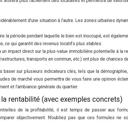
if attirera plus facilement des locataires et permettra de valori
idérablement d’une situation à l’autre. Les zones urbaines dyna
ire la période pendant laquelle le bien est inoccupé, est égalem
e, ce qui garantit des revenus locatifs plus stables.
 a un impact direct sur la plus-value immobilière potentielle à 
nfrastructures, transports en commun, etc.) ont plus de chances de
s baser sur plusieurs indicateurs clés, tels que la démographi
 études de marché vous permettra de vous faire une opinion écla
ment et l’ambiance générale du quartier.
 la rentabilité (avec exemples concrets)
elles de la profitabilité, il est temps de passer aux formu
parer objectivement. N’oubliez pas que ces formules ne sont