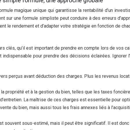
ne simple formule, une approche globale
e formule magique unique qui garantisse la rentabilité d’un inves
nt sur une formule simpliste peut conduire à des erreurs d’appr
ent le rendement et d’adapter votre stratégie en fonction de chaq
s clés, qu’il est important de prendre en compte lors de vos c
est indispensable pour prendre des décisions éclairées. Ignorer
loyers perçus avant déduction des charges. Plus les revenus locat
 propriété et à la gestion du bien, telles que les taxes foncière
d’entretien. La maîtrise de ces charges est essentielle pour optim
ente du bien, mais aussi tous les frais annexes liés à l’acquisitio
e est souvent sous-estimé, mais il peut être significatif. Il est d